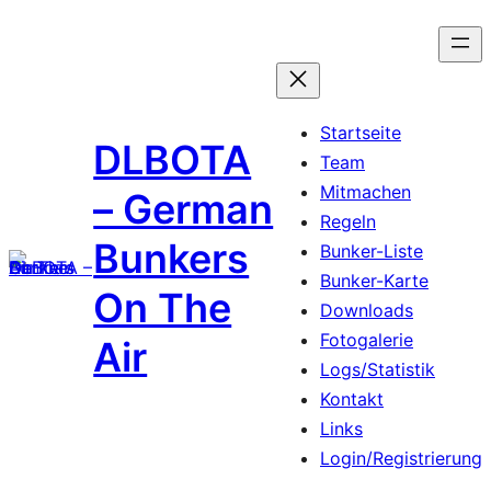
Zum
Inhalt
springen
Startseite
DLBOTA
Team
Mitmachen
– German
Regeln
Bunkers
Bunker-Liste
Bunker-Karte
On The
Downloads
Fotogalerie
Air
Logs/Statistik
Kontakt
Links
Login/Registrierung