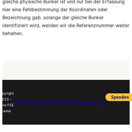
gleiche physische Bunker ist und nur bei der Erfassung
hier eine Fehlbestimmung der Koordinaten oder
Bezeichnung gab. solange der gleiche Bunker
identifiziert wird, werden wir die Referenznummer weiter
behalten.
opyright
2023 –
Bildnachweise
Support
Datenschutzerklärung
Impressum
eve FSE
theme